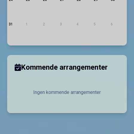
31
1
2
3
4
5
6
Kommende arrangementer
Ingen kommende arrangementer