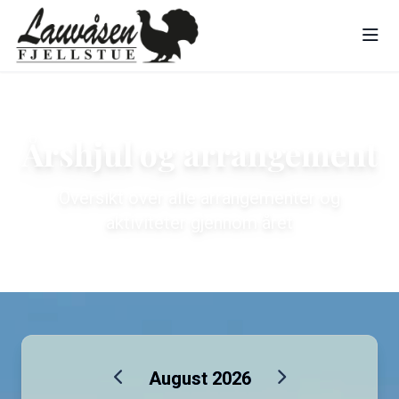
Årshjul og arrangement
Oversikt over alle arrangementer og
aktiviteter gjennom året
August 2026